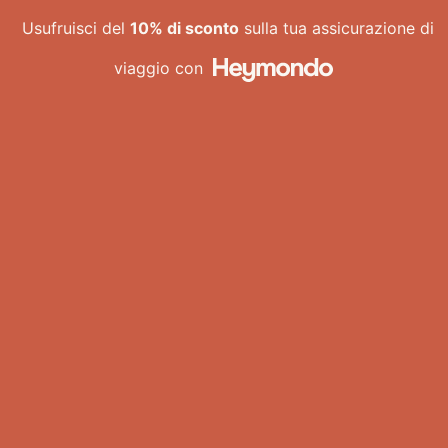
Vai
Usufruisci del
10% di sconto
sulla tua assicurazione di
al
contenuto
viaggio con