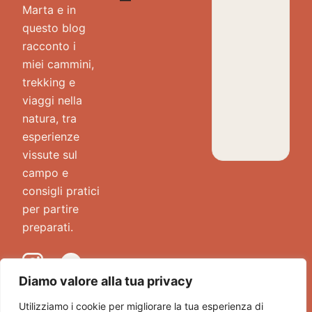
Marta e in
n
questo blog
S
racconto i
i
miei cammini,
c
trekking e
i
viaggi nella
l
natura, tra
i
esperienze
a
vissute sul
:
campo e
i
consigli pratici
1
per partire
0
preparati.
p
u
n
Diamo valore alla tua privacy
t
i
Utilizziamo i cookie per migliorare la tua esperienza di