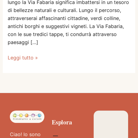
lungo la Via Fabaria significa imbattersi in un tesoro
di bellezze naturali e culturali. Lungo il percorso,
attraverserai affascinanti cittadine, verdi colline,
antichi borghi e suggestivi vigneti. La Via Fabaria,
con le sue tredici tappe, ti condurrà attraverso
paesaggi […]
V
Leggi tutto »
i
a
F
a
b
a
r
Esplora
i
a
Ciao! Io sono
i