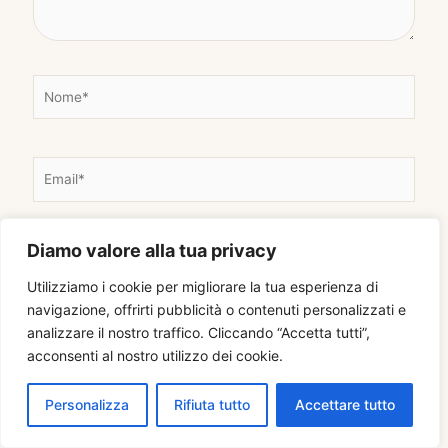
N
o
m
e
E
*
m
a
i
Diamo valore alla tua privacy
S
l
i
Utilizziamo i cookie per migliorare la tua esperienza di
*
t
navigazione, offrirti pubblicità o contenuti personalizzati e
o
analizzare il nostro traffico. Cliccando “Accetta tutti”,
Salva il mio nome, email e sito web in questo
w
acconsenti al nostro utilizzo dei cookie.
browser per la prossima volta che commento.
e
Personalizza
Rifiuta tutto
Accettare tutto
b