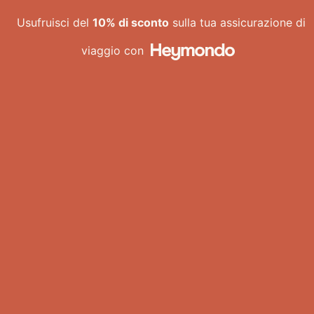
Vai
Usufruisci del
10% di sconto
sulla tua assicurazione di
al
contenuto
viaggio con