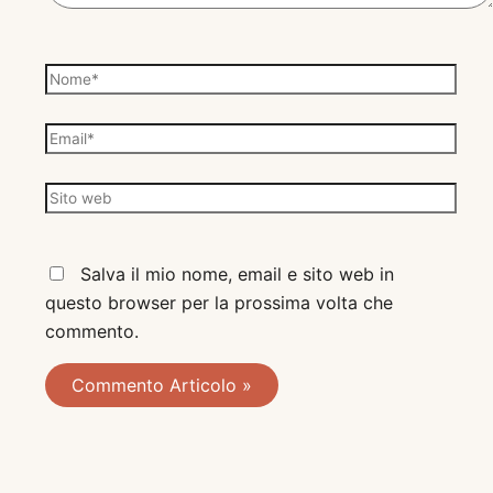
N
o
m
E
e
m
*
a
S
i
i
l
t
Salva il mio nome, email e sito web in
*
o
questo browser per la prossima volta che
w
commento.
e
b