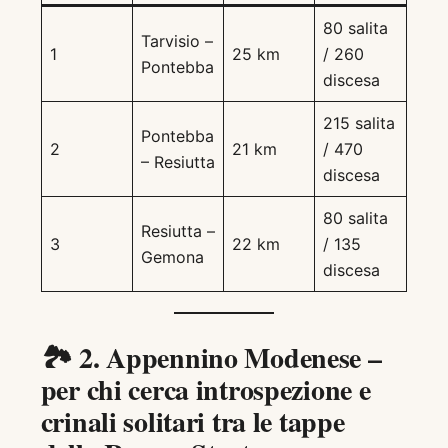
80 salita
Tarvisio –
1
25 km
/ 260
Pontebba
discesa
215 salita
Pontebba
2
21 km
/ 470
– Resiutta
discesa
80 salita
Resiutta –
3
22 km
/ 135
Gemona
discesa
🏞️
2. Appennino Modenese –
per chi cerca introspezione e
crinali solitari
tra le tappe