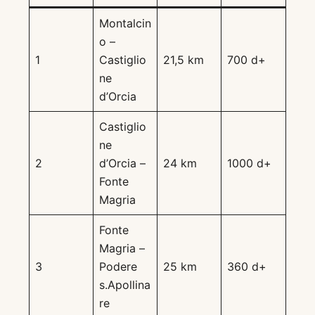
Montalcin
o –
1
Castiglio
21,5 km
700 d+
ne
d’Orcia
Castiglio
ne
2
d’Orcia –
24 km
1000 d+
Fonte
Magria
Fonte
Magria –
3
Podere
25 km
360 d+
s.Apollina
re