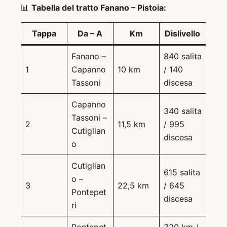
📊
Tabella del tratto Fanano – Pistoia:
Tappa
Da – A
Km
Dislivello
Fanano –
840 salita
1
Capanno
10 km
/ 140
Tassoni
discesa
Capanno
340 salita
Tassoni –
2
11,5 km
/ 995
Cutiglian
discesa
o
Cutiglian
615 salita
o –
3
22,5 km
/ 645
Pontepet
discesa
ri