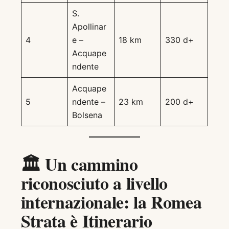
S.
Apollinar
4
e –
18 km
330 d+
Acquape
ndente
Acquape
5
ndente –
23 km
200 d+
Bolsena
🏛️
Un cammino
riconosciuto a livello
internazionale: la Romea
Strata è Itinerario