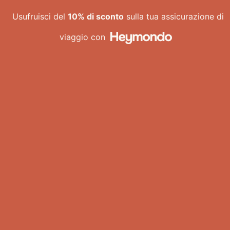
Vai
Usufruisci del
10% di sconto
sulla tua assicurazione di
al
contenuto
viaggio con