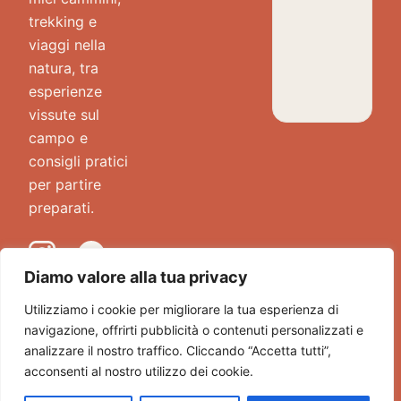
trekking e
viaggi nella
natura, tra
esperienze
vissute sul
campo e
consigli pratici
per partire
preparati.
Diamo valore alla tua privacy
Utilizziamo i cookie per migliorare la tua esperienza di
navigazione, offrirti pubblicità o contenuti personalizzati e
analizzare il nostro traffico. Cliccando “Accetta tutti”,
acconsenti al nostro utilizzo dei cookie.
2026
Itinerario a Colori
|
Privacy Policy
A web project by
Pixel