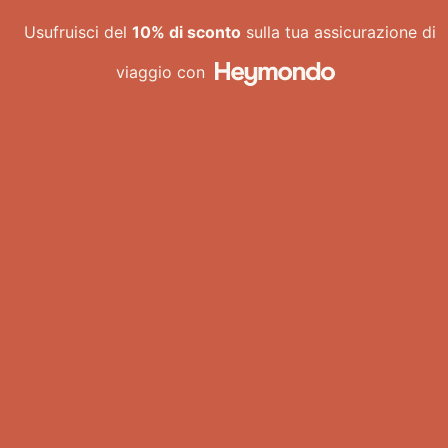
Vai
Usufruisci del
10% di sconto
sulla tua assicurazione di
al
contenuto
viaggio con