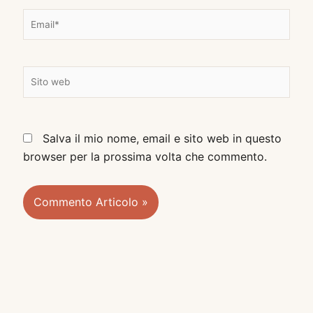
e
E
*
m
a
i
S
l
i
*
t
o
Salva il mio nome, email e sito web in questo
w
browser per la prossima volta che commento.
e
b