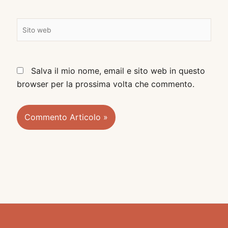
a
i
S
l
i
*
t
o
Salva il mio nome, email e sito web in questo
w
browser per la prossima volta che commento.
e
b