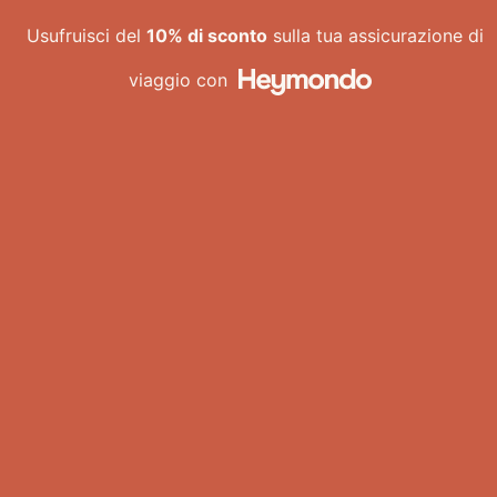
Vai
Usufruisci del
10% di sconto
sulla tua assicurazione di
al
contenuto
viaggio con