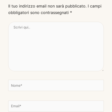
Il tuo indirizzo email non sarà pubblicato.
I campi
obbligatori sono contrassegnati
*
Scrivi
qui..
N
o
m
e
E
*
m