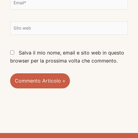
*
m
a
i
S
l
i
*
t
o
Salva il mio nome, email e sito web in questo
w
browser per la prossima volta che commento.
e
b