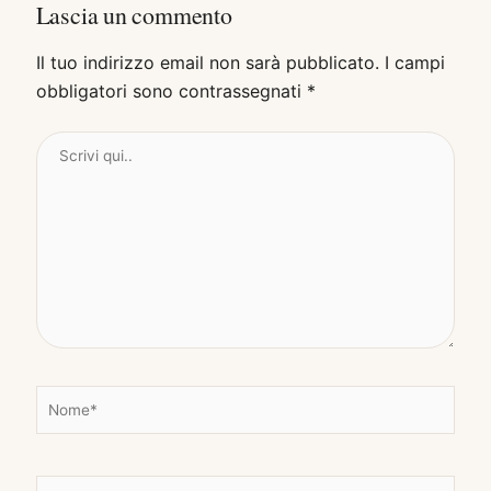
Lascia un commento
Il tuo indirizzo email non sarà pubblicato.
I campi
obbligatori sono contrassegnati
*
Scrivi
qui..
N
o
m
e
E