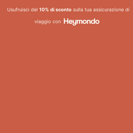
Vai
Usufruisci del
10% di sconto
sulla tua assicurazione di
al
contenuto
viaggio con